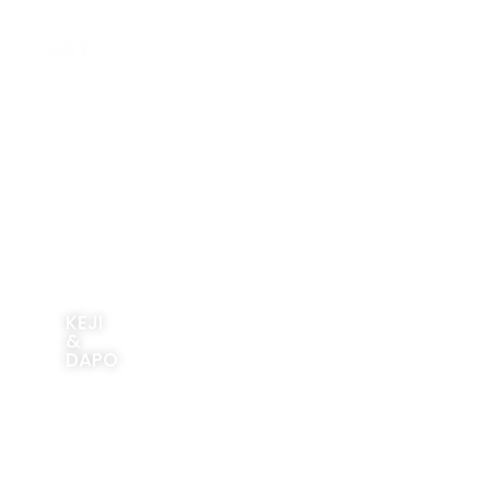
KEJI
&
DAPO